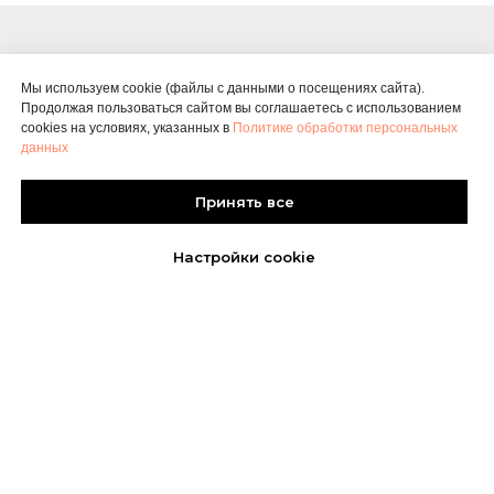
Мы используем cookie (файлы с данными о посещениях сайта).
Продолжая пользоваться сайтом вы соглашаетесь с использованием
По вопросам сотрудничества и
cookies на условиях, указанных в
Политике обработки персональных
коллабораций свяжитесь с нами:
данных
Принять все
E-mail:
hello@k
atshelomanov.ru
Телефон:
+7 969 049 49 51
Настройки cookie
Главная
Каталог
Связаться
Корзина