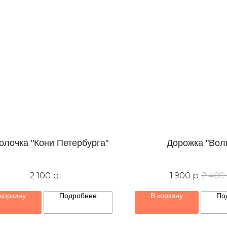
олочка "Кони Петербурга"
Дорожка "Вол
2 100
р.
1 900
р.
2 400
 корзину
Подробнее
В корзину
По