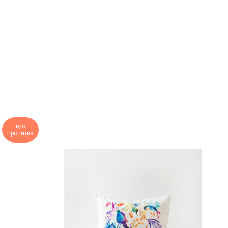
в/о
пропитка