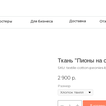
Доставка
остеры
Для бизнеса
От
Ткань "Пионы на 
SKU:
textile-cotton-peonies-
2 900
р.
Размер
В корзину