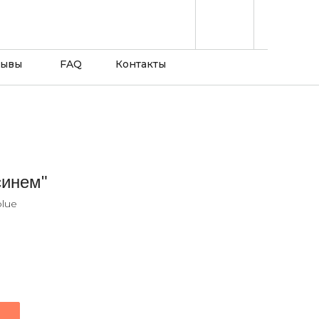
зывы
FAQ
Контакты
синем"
blue