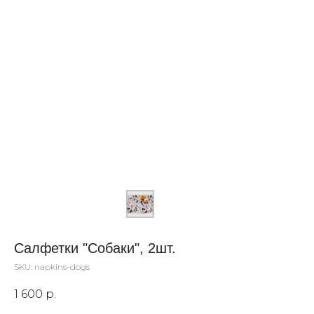
Салфетки "Собаки", 2шт.
SKU:
napkins-dogs
1 600
р.