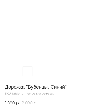
Дорожка "Бубенцы. Синий"
SKU:
table-runner-bells-blue-reject
1 090
р.
2 090
р.