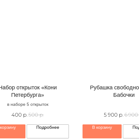
Набор открыток «Кони
Рубашка свободно
Петербурга»
Бабочки
в наборе 5 открыток
400
р.
500
р.
5 900
р.
6 900
 корзину
Подробнее
В корзину
По