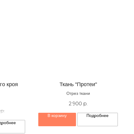
го кроя
Ткань "Протеи"
Отрез ткани
2 900
р.
р.
В корзину
Подробнее
дробнее