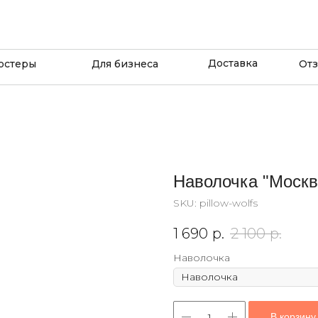
Доставка
остеры
Для бизнеса
От
Наволочка "Москв
SKU:
pillow-wolfs
1 690
р.
2 100
р.
Наволочка
В корзину