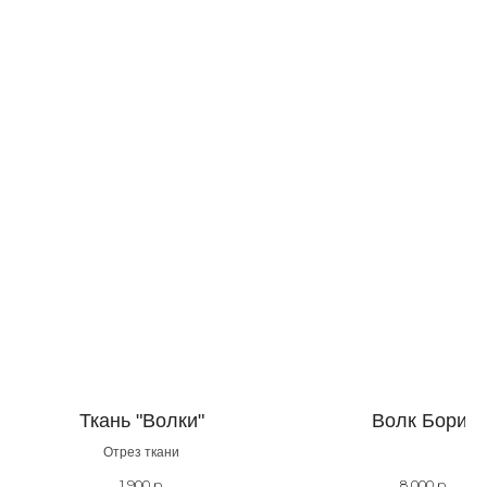
Ткань "Волки"
Волк Борис
Отрез ткани
1 900
р.
8 000
р.