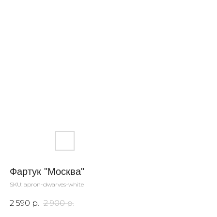
Фартук "Москва"
SKU:
apron-dwarves-white
2 590
р.
2 900
р.