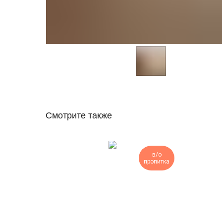
Смотрите также
в/о
пропитка