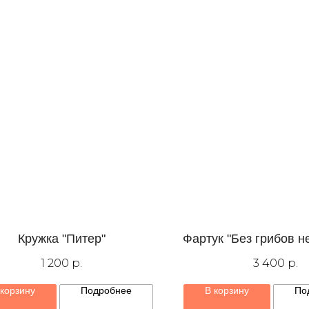
Кружка "Питер"
Фартук "Без грибов н
1 200
р.
3 400
р.
 корзину
Подробнее
В корзину
По