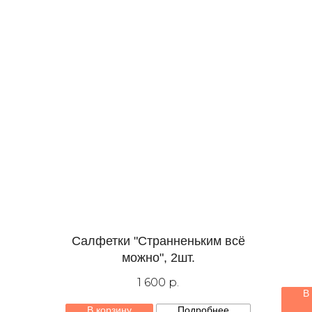
Салфетки "Странненьким всё
можно", 2шт.
1 600
р.
В
В корзину
Подробнее